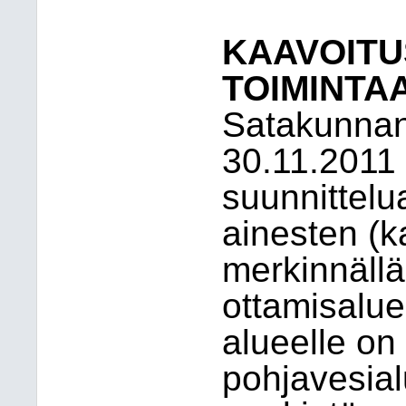
KAAVOITU
TOIMINTA
Satakunna
30.11.2011 
suunnittelu
ainesten (ka
merkinnäll
ottamisalue
alueelle on
pohjavesia