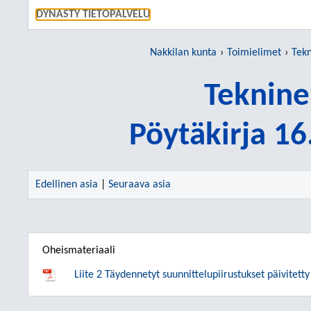
SIIRRY S
DYNASTY TIETOPALVELU
Nakkilan kunta
Toimielimet
Tekn
Teknine
Pöytäkirja 1
Edellinen asia
|
Seuraava asia
Oheismateriaali
Liite 2 Täydennetyt suunnittelupiirustukset päivitet