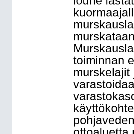
louhe lasta
kuormaajall
murskausla
murskataan
Murskauslai
toiminnan e
murskelajit
varastoidaa
varastokaso
käyttökohte
pohjaveden
ottoaluetta