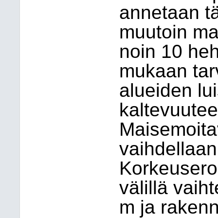
annetaan täy
muutoin ma
noin 10 he
mukaan tarv
alueiden lu
kaltevuutee
Maisemoitav
vaihdellaa
Korkeusero 
välillä vaih
m ja rakenn