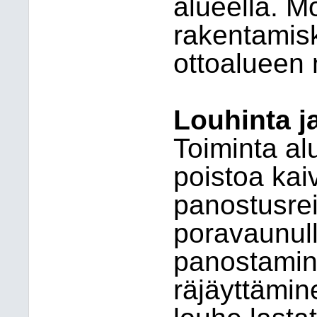
alueella. 
rakentamisk
ottoalueen
Louhinta 
Toiminta al
poistoa kai
panostusrei
poravaunull
panostamine
räjäyttämin