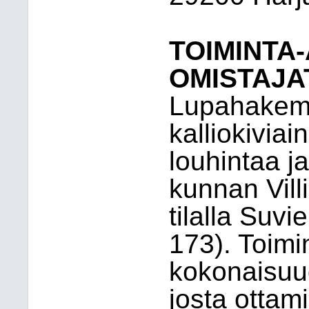
TOIMINTA-
OMISTAJA
Lupahakem
kalliokivia
louhintaa j
kunnan Villi
tilalla Suv
173). Toimi
kokonaisuu
josta ottam