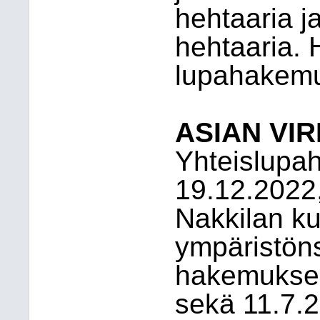
hehtaaria ja
hehtaaria. 
lupahakemus
ASIAN VI
Yhteislupah
19.12.2022, 
Nakkilan k
ympäristön
hakemuksee
sekä 11.7.