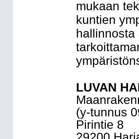
mukaan tekn
kuntien ymp
hallinnosta
tarkoittam
ympäristön
LUVAN HA
Maanraken
(y-tunnus 
Pirintie 8
29200 Harj