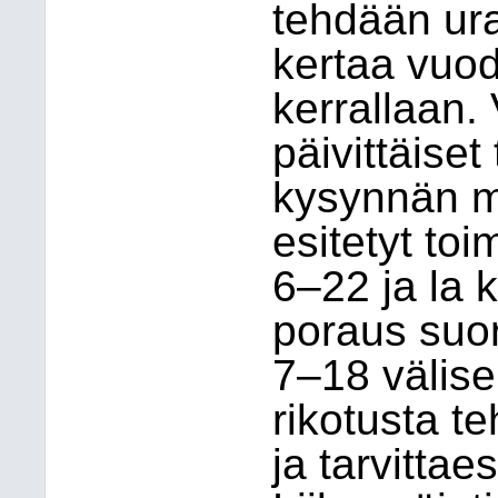
tehdään ura
kertaa vuod
kerrallaan. 
päivittäiset
kysynnän 
esitetyt toi
6–22 ja la 
poraus suor
7–18 välise
rikotusta t
ja tarvittae