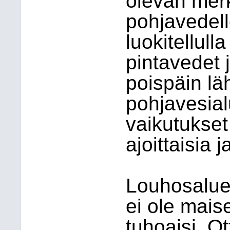
olevan merki
pohjavedell
luokitellull
pintavedet 
poispäin läh
pohjavesial
vaikutukset
ajoittaisia j
Louhosaluee
ei ole mais
tuhoaisi. Ot