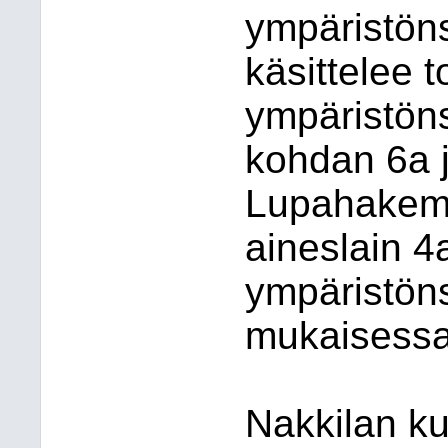
ympäristön
käsittelee 
ympäristön
kohdan 6a j
Lupahakemu
aineslain 4a
ympäristöns
mukaisessa 
Nakkilan k