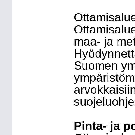
Ottamisalue
Ottamisalue
maa- ja me
Hyödynnettä
Suomen ymp
ympäristömi
arvokkaisiin
suojeluohje
Pinta- ja 