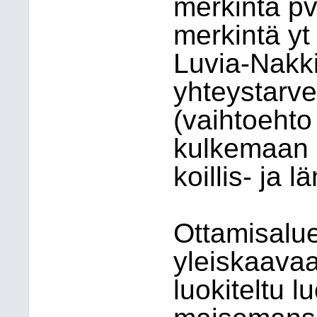
merkintä pv
merkintä yt
Luvia-Nakk
yhteystarv
(vaihtoehto
kulkemaan 
koillis- ja l
Ottamisalue
yleiskaavaa
luokiteltu l