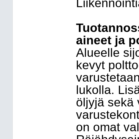
Liikennöinti
Tuotannoss
aineet ja p
Alueelle si
kevyt poltto
varustetaan
lukolla. Lis
öljyjä sekä 
varustekont
on omat val