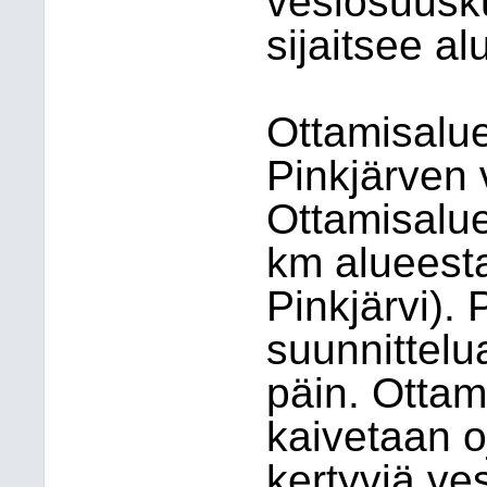
vesiosuusk
sijaitsee a
Ottamisalue
Pinkjärven 
Ottamisalue
km alueesta
Pinkjärvi).
suunnittelu
päin. Ottam
kaivetaan o
kertyviä ve