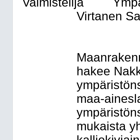
Valmistelija
Ympä
Virtanen Sa
Maanrakenn
hakee Nakk
ympäristön
maa-ainesla
ympäristöns
mukaista y
kalliokivia