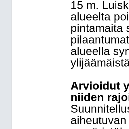
15 m. Luiski
alueelta po
pintamaita 
pilaantumat
alueella syn
ylijäämäistä
Arvioidut 
niiden raj
Suunnitellu
aiheutuvan 