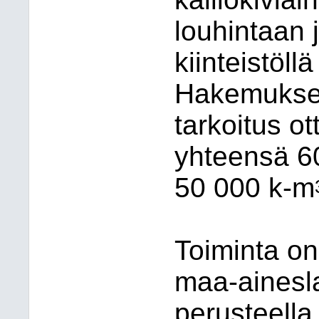
louhintaan
kiinteistöll
Hakemuksen
tarkoitus o
yhteensä 6
50
000 k-m
Toiminta o
maa-ainesl
perusteella