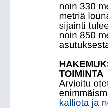
noin 330 me
metriä lou
sijainti tu
noin 850 m
asutuksest
HAKEMUK
TOIMINTA
Arvioitu ote
enimmäism
kalliota ja 