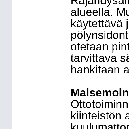
Räjähdysain
alueella. 
käytettävä 
pölynsidont
otetaan pin
tarvittava 
hankitaan a
Maisemointi
Ottotoiminn
kiinteistön 
kuulumattom