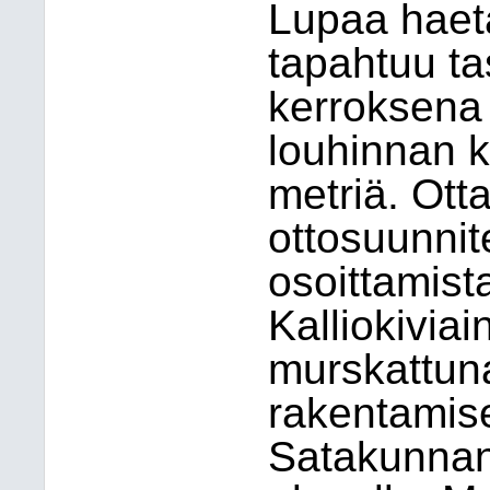
Lupaa haet
tapahtuu t
kerroksena 
louhinnan k
metriä. Ott
ottosuunni
osoittamist
Kalliokivia
murskattuna 
rakentamise
Satakunnan