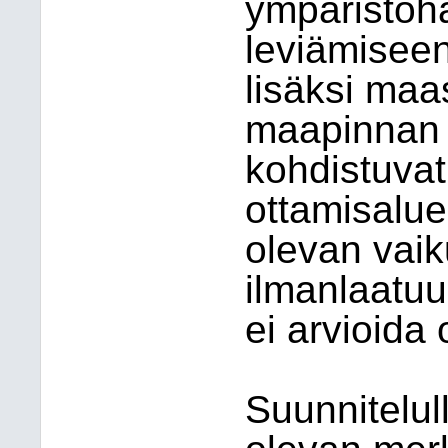
ympäristöha
leviämiseen
lisäksi ma
maapinnan 
kohdistuva
ottamisaluee
olevan vaik
ilmanlaatuu
ei arvioida 
Suunnitelull