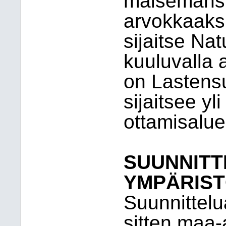
maisemansu
arvokkaaksi
sijaitse Na
kuuluvalla 
on Lastens
sijaitsee y
ottamisalue
SUUNNIT
YMPÄRIS
Suunnittelua
sitten maa-