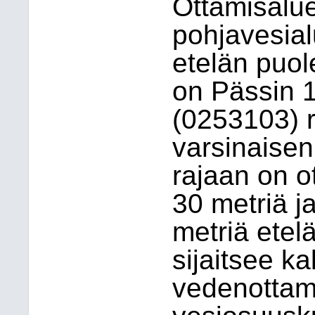
Ottamisalue 
pohjavesial
etelän puol
on Pässin 
(0253103) 
varsinaise
rajaan on o
30 metriä j
metriä etel
sijaitsee k
vedenottam