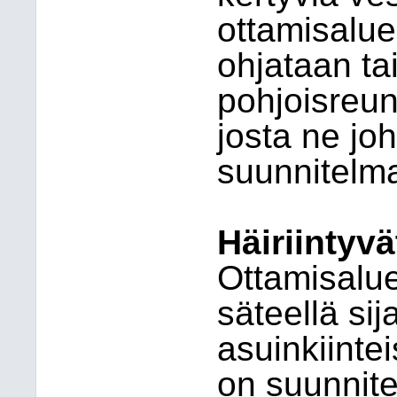
ottamisalue
ohjataan t
pohjoisreun
josta ne jo
suunnitelm
Häiriintyvä
Ottamisalue
säteellä sij
asuinkiinte
on suunnite