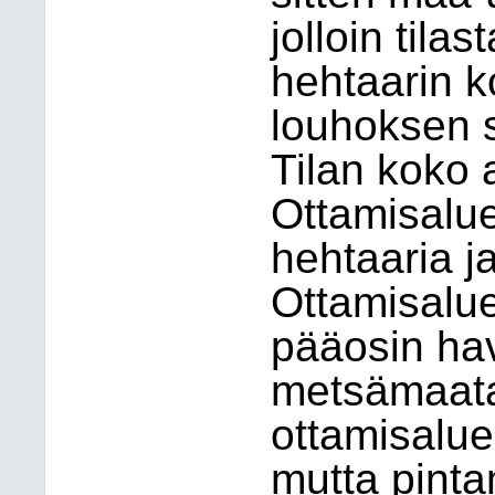
jolloin tila
hehtaarin 
louhoksen s
Tilan koko 
Ottamisalue
hehtaaria j
Ottamisalue
pääosin ha
metsämaata
ottamisalue
mutta pintam