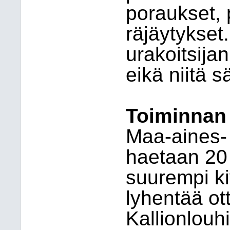
poraukset,
räjäytykset
urakoitsijan
eikä niitä s
Toiminnan
Maa-aines-
haetaan 20 
suurempi ki
lyhentää ot
Kallionlouh