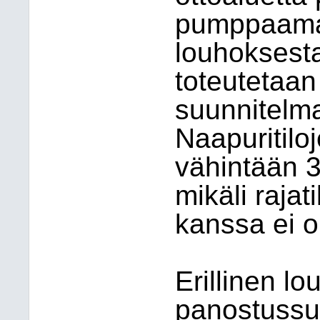
pumppaamal
louhoksest
toteutetaa
suunnitelm
Naapuritilo
vähintään 
mikäli raja
kanssa ei o
Erillinen lo
panostussuu