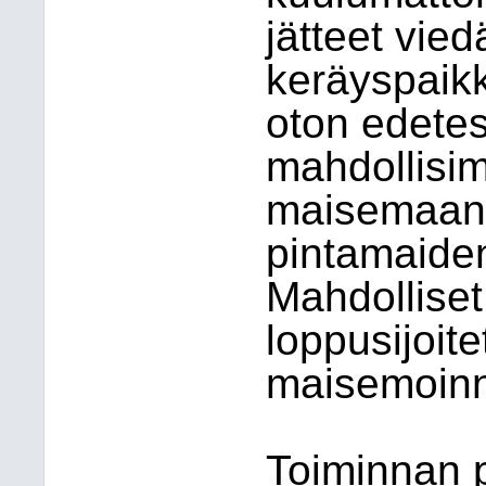
jätteet vie
keräyspaikk
oton edete
mahdollisi
maisemaan 
pintamaiden 
Mahdolliset
loppusijoit
maisemoinn
Toiminnan 