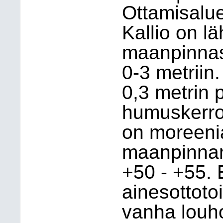
Ottamisalue 
Kallio on l
maanpinnass
0-3 metriin
0,3 metrin 
humuskerrok
on moreeni
maanpinnan 
+50 - +55. 
ainesottot
vanha louho