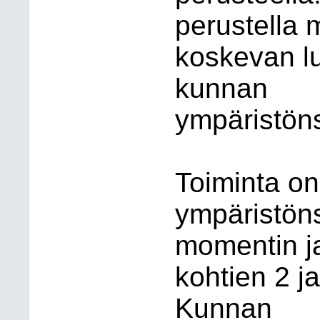
perustella 
koskevan lu
kunnan
ympäristön
Toiminta on
ympäristöns
momentin ja
kohtien 2 j
Kunnan