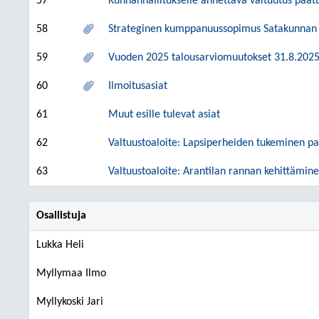
57
Kunnanhallitukselle annettava valtuutus päät
58
Strateginen kumppanuussopimus Satakunnan kun
59
Vuoden 2025 talousarviomuutokset 31.8.2025
60
Ilmoitusasiat
61
Muut esille tulevat asiat
62
Valtuustoaloite: Lapsiperheiden tukeminen pal
63
Valtuustoaloite: Arantilan rannan kehittämin
Osallistuja
Lukka Heli
Myllymaa Ilmo
Myllykoski Jari