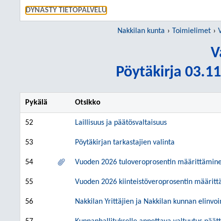
SIIRRY S
DYNASTY TIETOPALVELU
Nakkilan kunta
Toimielimet
V
Pöytäkirja 03.11
Pykälä
Otsikko
52
Laillisuus ja päätösvaltaisuus
53
Pöytäkirjan tarkastajien valinta
54
Vuoden 2026 tuloveroprosentin määrittämin
55
Vuoden 2026 kiinteistöveroprosentin määrit
56
Nakkilan Yrittäjien ja Nakkilan kunnan elinv