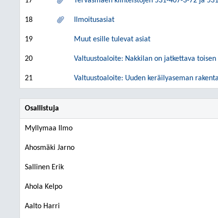
17
Tervasmäen kiinteistöjen 531-407-3-72 ja 5
18
Ilmoitusasiat
19
Muut esille tulevat asiat
20
Valtuustoaloite: Nakkilan on jatkettava tois
21
Valtuustoaloite: Uuden keräilyaseman rake
Osallistuja
Myllymaa Ilmo
Ahosmäki Jarno
Sallinen Erik
Ahola Kelpo
Aalto Harri