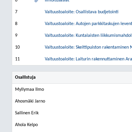
6
Ilmoitusasiat
7
Valtuustoaloite: Osallistava budjetointi
8
Valtuustoaloite: Autojen parkkitaskujen leve
9
Valtuustoaloite: Kuntalaisten liikkumismahdol
10
Valtuustoaloite: Skeittipuiston rakentaminen 
11
Valtuustoaloite: Laiturin rakennuttaminen Ara
Osallistuja
Myllymaa Ilmo
Ahosmäki Jarno
Sallinen Erik
Ahola Kelpo