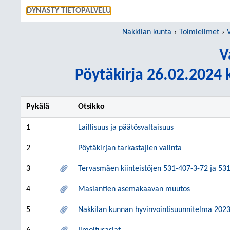
SIIRRY S
DYNASTY TIETOPALVELU
Nakkilan kunta
Toimielimet
V
Pöytäkirja 26.02.2024 k
Pykälä
Otsikko
1
Laillisuus ja päätösvaltaisuus
2
Pöytäkirjan tarkastajien valinta
3
Tervasmäen kiinteistöjen 531-407-3-72 ja 5
4
Masiantien asemakaavan muutos
5
Nakkilan kunnan hyvinvointisuunnitelma 202