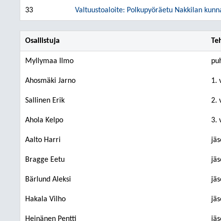
33
Valtuustoaloite: Polkupyöräetu Nakkilan kunn
Osallistuja
Te
Myllymaa Ilmo
pu
Ahosmäki Jarno
1.
Sallinen Erik
2.
Ahola Kelpo
3.
Aalto Harri
jä
Bragge Eetu
jä
Bärlund Aleksi
jä
Hakala Vilho
jä
Heinänen Pentti
jä