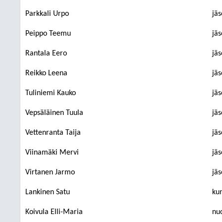
Parkkali Urpo
jä
Peippo Teemu
jä
Rantala Eero
jä
Reikko Leena
jä
Tuliniemi Kauko
jä
Vepsäläinen Tuula
jä
Vettenranta Taija
jä
Viinamäki Mervi
jä
Virtanen Jarmo
jä
Lankinen Satu
ku
Koivula Elli-Maria
nu