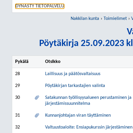
SIIRRY S
DYNASTY TIETOPALVELU
Nakkilan kunta
Toimielimet
V
Pöytäkirja 25.09.2023 kl
Pykälä
Otsikko
28
Laillisuus ja päätösvaltaisuus
29
Pöytäkirjan tarkastajien valinta
30
Satakunnan työllisyysalueen perustaminen ja
järjestämissuunnitelma
31
Kunnanjohtajan viran täyttäminen
32
Valtuustoaloite: Ensiapukurssin järjestäminen 