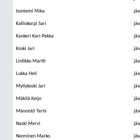
Isoniemi Mika
jä
Kalliokorpi Sari
jä
Kankeri Kari-Pekka
jä
Koski Jari
jä
Lintikko Martti
jä
Lukka Heli
jä
Myllykoski Jari
jä
Mäkilä Keijo
jä
Männistö Terhi
jä
Naski Mervi
jä
Nieminen Marko
jä