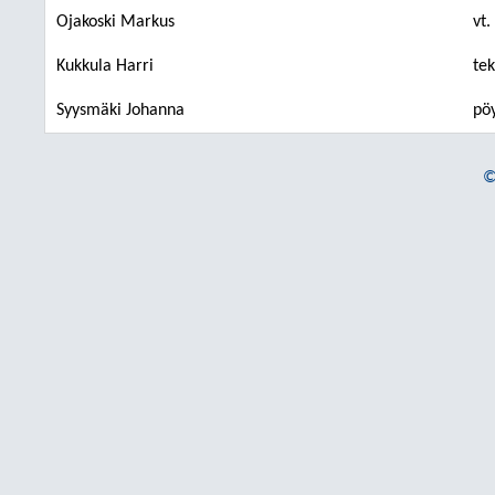
Ojakoski Markus
vt.
Kukkula Harri
tek
Syysmäki Johanna
pöy
©